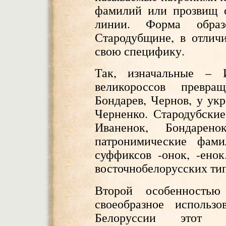
фамилий или прозвищ 
линии. Форма обра
Стародубщине, в отличи
свою специфику.
Так, изначальные – 
великороссов превр
Бондарев, Чернов, у укр
Черненко. Стародубские
Иваненок, Бондарено
патронимические фам
суффиксов -онок, -ено
восточнобелорусских ти
Второй особенностью
своеобразное использ
Белоруссии этот 