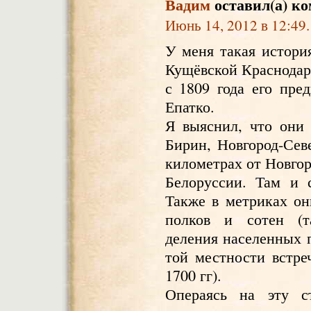
Вадим
оставил(а) к
Июнь 14, 2012 в 12:49.
У меня такая истори
Кущёвской Краснодарс
с 1809 года его пред
Епатко.
Я выяснил, что они 
Бирин, Новгород-Севе
километрах от Новгор
Белоруссии. Там и 
Также в метриках он
полков и сотен (т
деления населенных п
той местности встре
1700 гг).
Операясь на эту с