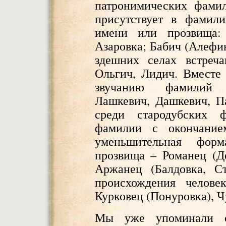
патронимических фами
присутствует в фамили
имени или прозвища:
Азаровка; Бабич (Алефин
здешних селах встреча
Ольгич, Лидич. Вместе 
звучанию фамилий б
Лашкевич, Дашкевич, П
среди стародубских 
фамилии с окончание
уменьшительная фор
прозвища – Романец (Д
Аржанец (Балдовка, Ст
происхождения челове
Курковец (Понуровка), Ч
Мы уже упоминали о