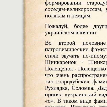
формировании старод
соседям-великороссам, 
полякам и немцам.
Пожалуй, более друг
украинском влиянии.
Во второй половин
патронимические фамил
стали звучать по-ином
Шинкаренок - Шинкар
Полещенок - Полещенко и
что очень распростране
тип стародубских фами
Рухлядка, Соломка, Да
принял «украинский вид
«о». В таком виде фами