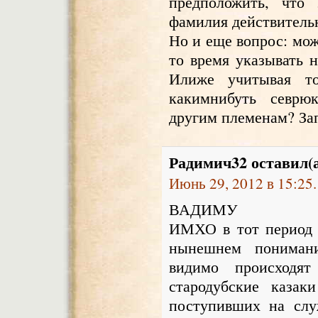
предположить, что
фамилия действительн
Но и еще вопрос: мож
то время указывать н
Илиже учитывая т
какимнибуть севрю
другим племенам? Зап
Радимич32
оставил(
Июнь 29, 2012 в 15:25.
ВАДИМУ
ИМХО в тот период 
нынешнем пониман
видимо происходя
стародубские казак
поступивших на слу